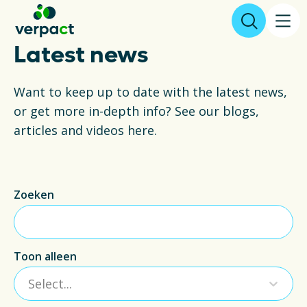
Latest news
File declaration
Want to keep up to date with the latest news,
or get more in-depth info? See our blogs,
About us
articles and videos here.
Results
Zoeken
Packaging
Collecting and recycling
Toon alleen
Legislation
Select...