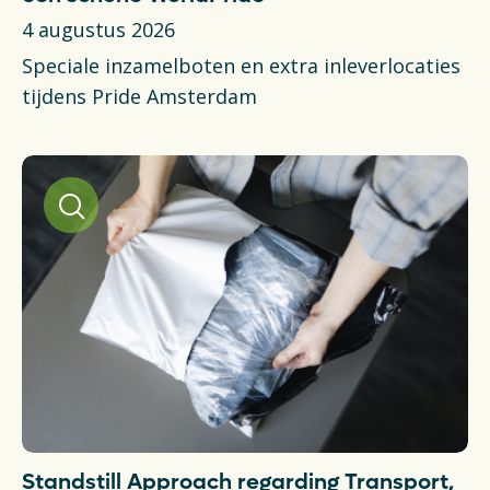
Financiën
4 augustus 2026
Opens in a new tab
vacancies
Speciale inzamelboten en extra inleverlocaties
tijdens Pride Amsterdam
Ga naar nederlands
Standstill Approach regarding Transport,