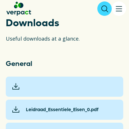
Downloads
File declaration
Useful downloads at a glance.
About us
General
Results
Packaging
Collecting and recycling
Leidraad_Essentiele_Eisen_0.pdf
Legislation