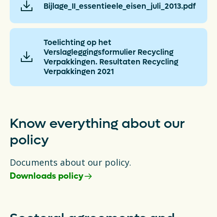
Latest news
Bijlage_II_essentieele_eisen_juli_2013.pdf
FAQ's
Toelichting op het
Verslagleggingsformulier Recycling
Packaging catalogue
Verpakkingen. Resultaten Recycling
Verpakkingen 2021
Press
Contact
Know everything about our
Downloads
policy
De Plastic Wijzer
Documents about our policy.
Downloads policy
Deltaplan Circulaire Plastic
Verpakkingen