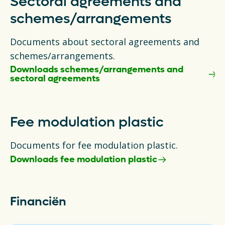
Sectoral agreements and
Financiën
schemes/arrangements
Opens in a new tab
vacancies
Documents about sectoral agreements and
schemes/arrangements.
Ga naar nederlands
Downloads schemes/arrangements and
sectoral agreements
Fee modulation plastic
Documents for fee modulation plastic.
Downloads fee modulation plastic
Financiën