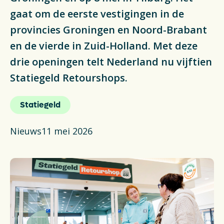
Actueel
gaat om de eerste vestigingen in de
provincies Groningen en Noord-Brabant
Veelgestelde vragen
en de vierde in Zuid-Holland. Met deze
drie openingen telt Nederland nu vijftien
Verpakkingencatalogus
Statiegeld Retourshops.
Pers
Statiegeld
Contact
Nieuws
11 mei 2026
Downloads
De Plastic Wijzer
Deltaplan Circulaire Plastic
Verpakkingen