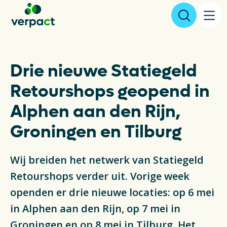
Aangifte & tarieven
Drie nieuwe Statiegeld
Retourshops geopend in
Over ons
Alphen aan den Rijn,
Resultaten
Groningen en Tilburg
Verpakkingen
Wij breiden het netwerk van Statiegeld
Inzameling & Recycling
Retourshops verder uit. Vorige week
openden er drie nieuwe locaties: op 6 mei
Wetgeving
in Alphen aan den Rijn, op 7 mei in
Groningen en op 8 mei in Tilburg. Het