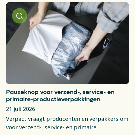
Pauzeknop voor verzend-, service- en
V
primaire-productieverpakkingen
aa
b
21 juli 2026
14
Verpact vraagt producenten en verpakkers om
In
voor verzend-, service- en primaire...
ku