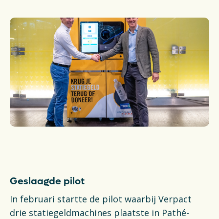
Financiën
Opens in a new tab
Vacatures
Switch to English
Geslaagde pilot
In februari startte de pilot waarbij Verpact
drie statiegeldmachines plaatste in Pathé-