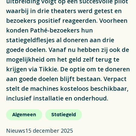
uitbreiding volgt op een succesvolle pilot
Actueel
waarbij in drie theaters werd getest en
bezoekers positief reageerden. Voorheen
Veelgestelde vragen
konden Pathé-bezoekers hun
Verpakkingencatalogus
statiegeldflesjes al doneren aan drie
goede doelen. Vanaf nu hebben zij ook de
Pers
mogelijkheid om het geld zelf terug te
Contact
krijgen via Tikkie. De optie om te doneren
aan goede doelen blijft bestaan. Verpact
Downloads
stelt de machines kosteloos beschikbaar,
inclusief installatie en onderhoud.
De Plastic Wijzer
Deltaplan Circulaire Plastic
Algemeen
Statiegeld
Verpakkingen
Nieuws
15 december 2025