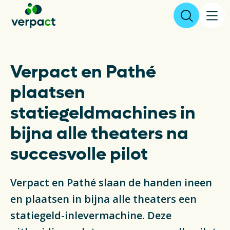
Aangifte & tarieven
Verpact en Pathé
plaatsen
Over ons
statiegeldmachines in
Resultaten
bijna alle theaters na
Verpakkingen
succesvolle pilot
Inzameling & Recycling
Verpact en Pathé slaan de handen ineen
en plaatsen in bijna alle theaters een
Wetgeving
statiegeld-inlevermachine. Deze