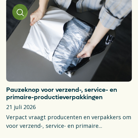
Pauzeknop voor verzend-, service- en
V
primaire-productieverpakkingen
aa
b
21 juli 2026
14
Verpact vraagt producenten en verpakkers om
In
voor verzend-, service- en primaire...
ku