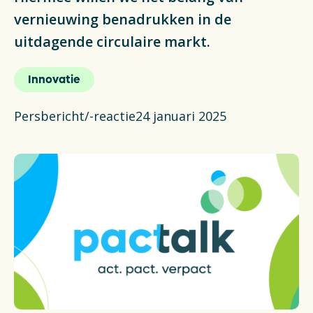
Actueel
vernieuwing benadrukken in de
uitdagende circulaire markt.
Veelgestelde vragen
Innovatie
Verpakkingencatalogus
Persbericht/-reactie
24 januari 2025
Pers
Contact
Downloads
De Plastic Wijzer
Deltaplan Circulaire Plastic
Verpakkingen