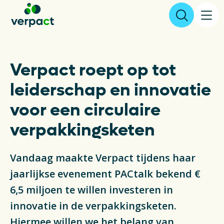
Aangifte & tarieven
Verpact roept op tot
leiderschap en innovatie
Over ons
voor een circulaire
Resultaten
verpakkingsketen
Verpakkingen
Vandaag maakte Verpact tijdens haar
Inzameling & Recycling
jaarlijkse evenement PACtalk bekend €
6,5 miljoen te willen investeren in
Wetgeving
innovatie in de verpakkingsketen.
Hiermee willen we het belang van