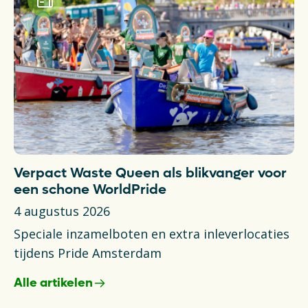
Verpact Waste Queen als blikvanger voor
T
een schone WorldPride
N
4 augustus 2026
6 
Speciale inzamelboten en extra inleverlocaties
Ni
tijdens Pride Amsterdam
va
Alle artikelen