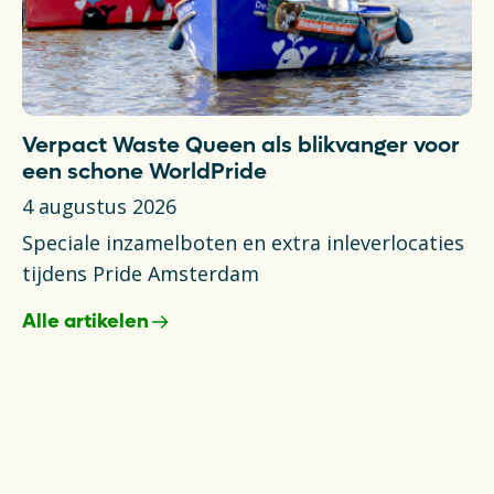
Verpact Waste Queen als blikvanger voor
T
een schone WorldPride
N
4 augustus 2026
6 
Speciale inzamelboten en extra inleverlocaties
Ni
tijdens Pride Amsterdam
va
Alle artikelen