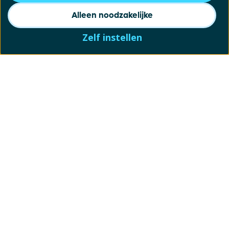
Alleen noodzakelijke
Zelf instellen
Schrijf je in voor onze
nieuwsbrief