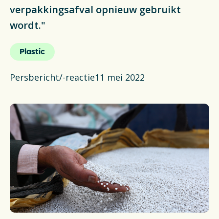
Actueel
verpakkingsafval opnieuw gebruikt
wordt."
Veelgestelde vragen
Plastic
Verpakkingencatalogus
Persbericht/-reactie
11 mei 2022
Pers
Contact
Downloads
De Plastic Wijzer
Deltaplan Circulaire Plastic
Verpakkingen