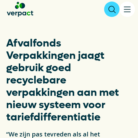
Aangifte & tarieven
Afvalfonds
Verpakkingen jaagt
Over ons
gebruik goed
Resultaten
recyclebare
Verpakkingen
verpakkingen aan met
nieuw systeem voor
Inzameling & Recycling
tariefdifferentiatie
Wetgeving
“We zijn pas tevreden als al het