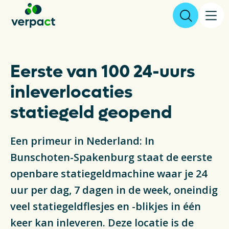
Aangifte & tarieven
Eerste van 100 24-uurs
inleverlocaties
Over ons
statiegeld geopend
Resultaten
Een primeur in Nederland: In
Verpakkingen
Bunschoten-Spakenburg staat de eerste
openbare statiegeldmachine waar je 24
Inzameling & Recycling
uur per dag, 7 dagen in de week, oneindig
Wetgeving
veel statiegeldflesjes en -blikjes in één
keer kan inleveren. Deze locatie is de