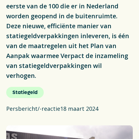
Actueel
eerste van de 100 die er in Nederland
worden geopend in de buitenruimte.
Veelgestelde vragen
Deze nieuwe, efficiënte manier van
statiegeldverpakkingen inleveren, is één
Verpakkingencatalogus
van de maatregelen uit het Plan van
Pers
Aanpak waarmee Verpact de inzameling
van statiegeldverpakkingen wil
Contact
verhogen.
Downloads
Statiegeld
De Plastic Wijzer
Persbericht/-reactie
18 maart 2024
Deltaplan Circulaire Plastic
Verpakkingen