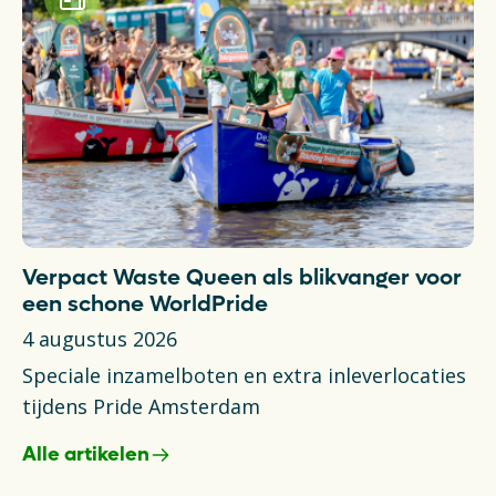
Verpact Waste Queen als blikvanger voor
T
een schone WorldPride
N
4 augustus 2026
6 
Speciale inzamelboten en extra inleverlocaties
Ni
tijdens Pride Amsterdam
va
Alle artikelen