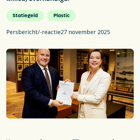
Actueel
Statiegeld
Plastic
Veelgestelde vragen
Persbericht/-reactie
27 november 2025
Verpakkingencatalogus
Pers
Contact
Downloads
De Plastic Wijzer
Deltaplan Circulaire Plastic
Verpakkingen