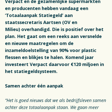
Verpact en de gezamenlijke supermarkten
Financiën
en producenten hebben vandaag een
Opens in a new tab
Vacatures
‘Totaalaanpak Statiegeld’ aan
staatssecretaris Aartsen (OV en
Switch to English
Milieu) overhandigd.
Die is positief over het
plan. Het gaat om een reeks aan versnelde
en nieuwe maatregelen om de
inzameldoelstelling van 90% voor plastic
flessen en blikjes te halen. Komend jaar
investeert Verpact daarvoor €120 miljoen in
het statiegeldsysteem.
Samen achter één aanpak
“Het is goed nieuws dat we als bedrijfsleven samen
achter deze totaalaanpak staan. We gaan meer