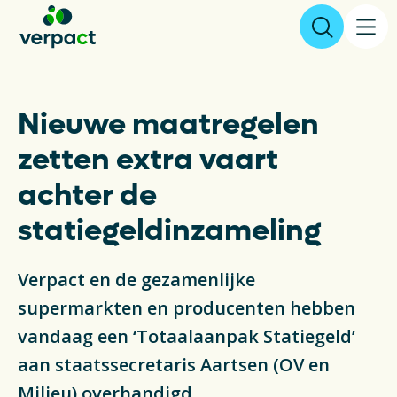
Aangifte & tarieven
Nieuwe maatregelen
zetten extra vaart
Over ons
achter de
Resultaten
statiegeldinzameling
Verpakkingen
Verpact en de gezamenlijke
Inzameling & Recycling
supermarkten en producenten hebben
vandaag een ‘Totaalaanpak Statiegeld’
Wetgeving
aan staatssecretaris Aartsen (OV en
Milieu) overhandigd.