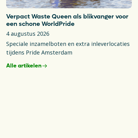
Verpact Waste Queen als blikvanger voor
T
een schone WorldPride
N
4 augustus 2026
6 
Speciale inzamelboten en extra inleverlocaties
Ni
tijdens Pride Amsterdam
va
Alle artikelen