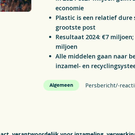
ng & Recycling
economie
Delt
Plastic is een relatief dur
Plas
ng
grootste post
Resultaat 2024: €7 miljoen
Fin
miljoen
Vac
Alle middelen gaan naar b
inzamel- en recyclingsyst
S
Persbericht/-react
Algemeen
act, verantwoordelijk voor inzameling, verwerkin