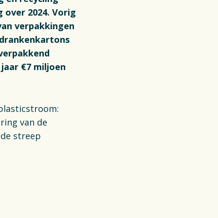
 over 2024. Vorig
 van verpakkingen
, drankenkartons
 verpakkend
jaar €7 miljoen
plasticstroom:
ering van de
 de streep