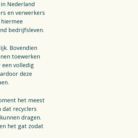
 in Nederland
ers en verwerkers
t hiermee
d bedrijfsleven.
ijk. Bovendien
unnen toewerken
 een volledig
aardoor deze
men.
 moment het meest
 dat recyclers
h kunnen dragen.
en het gat zodat