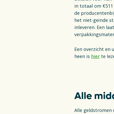
in totaal om €511
de producentenbij
het niet-geïnde st
inleveren. Een la
verpakkingsmateri
Een overzicht en u
heen is
hier
te lez
Alle mid
Alle geldstromen 