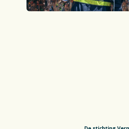
Inzameli
Wetgevi
Actueel
De stichting Verp