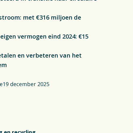
aplan Circulaire
e stroom: met €316 miljoen de
tic Verpakkingen
; eigen vermogen eind 2024: €15
anciën
Opens in a new tab
atures
etalen en verbeteren van het
eem
witch to English
ie
19 december 2025
g en recycling