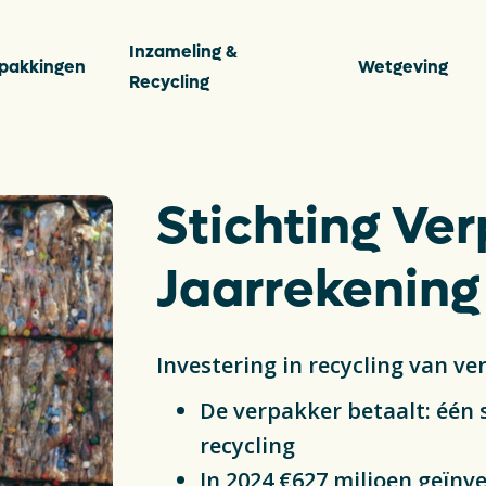
Inzameling &
pakkingen
Wetgeving
Recycling
s
Stichting Ver
Vee
Ver
Jaarrekening
ten
Per
Investering in recycling van v
Con
ingen
De verpakker betaalt: één
Dow
recycling
De P
In 2024 €627 miljoen geïnve