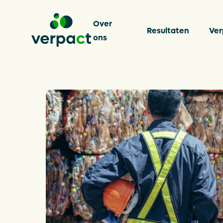
Over
Resultaten
Ver
ons
Over on
Resulta
Verpakk