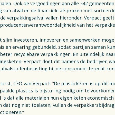
ialen. Ook de vergoedingen aan alle 342 gemeenten
g van afval en de financiële afspraken met sorteerd
de verpakkingsafval vallen hieronder. Verpact geef
 producentenverantwoordelijkheid van het verpakken
t slim investeren, innoveren en samenwerken mogel
nis en ervaring gebundeld, zodat partijen samen k
beter recyclebare verpakkingen. En uiteindelijk naar
kingsketen. Verpact doet dit namens de bedrijven w
e afvalstoffenbelasting bij de consument terecht ko
horst, CEO van Verpact: “De plasticketen is op dit
paalde plastics is bijsturing nodig om te voorkomen
l is dat alle materialen hun eigen keten economisc
dat nog niet toelaten, vullen de verpakkersbijdrag
nctioneren.”