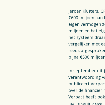
Jeroen Kluiters, C
€600 miljoen aan 
eigen vermogen zou
miljoen en het ei
het systeem draai
vergelijken met e
reeds afgesproken
bijna €500 miljoen
In september dit 
verantwoording va
publiceert Verpac
over de financier
Verpact heeft ook
jaarrekening over