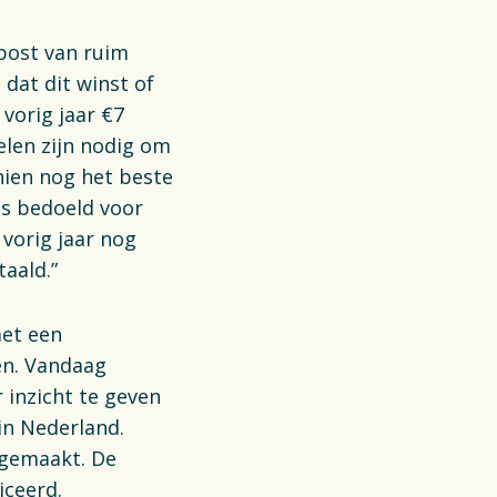
 post van ruim
dat dit winst of
 vorig jaar €7
elen zijn nodig om
hien nog het beste
is bedoeld voor
 vorig jaar nog
taald.”
met een
en. Vandaag
 inzicht te geven
in Nederland.
 gemaakt. De
iceerd.