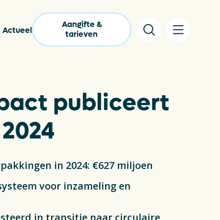
Aangifte &
Actueel
tarieven
pact publiceert
lgestelde vragen
pakkingencatalogus
 2024
s
erpakkingen in 2024: €627 miljoen
tact
 systeem voor inzameling en
nloads
lastic Wijzer
steerd in transitie naar circulaire