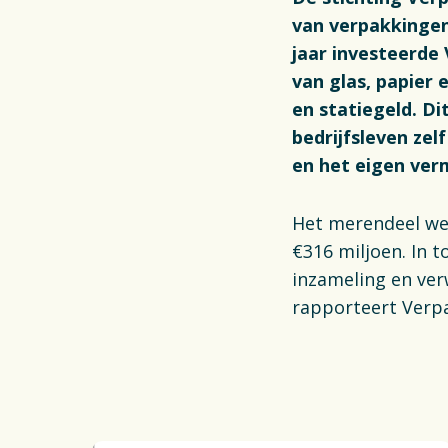
van verpakkingen
jaar investeerde
van glas, papier 
en statiegeld. D
bedrijfsleven zel
en het eigen ver
Het merendeel wer
€316 miljoen. In t
inzameling en ver
rapporteert Verpa