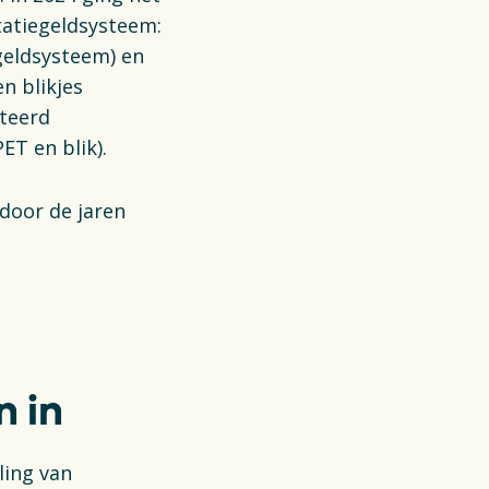
tatiegeldsysteem:
geldsysteem) en
n blikjes
rteerd
ET en blik).
 door de jaren
n in
ling van