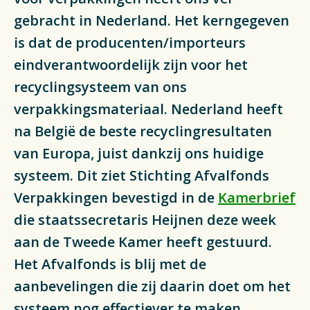
Actueel
gebracht in Nederland. Het kerngegeven
is dat de producenten/importeurs
Veelgestelde vragen
eindverantwoordelijk zijn voor het
recyclingsysteem van ons
Verpakkingencatalogus
verpakkingsmateriaal. Nederland heeft
Pers
na België de beste recyclingresultaten
van Europa, juist dankzij ons huidige
Contact
systeem. Dit ziet Stichting Afvalfonds
Downloads
Verpakkingen bevestigd in de
Kamerbrief
die staatssecretaris Heijnen deze week
De Plastic Wijzer
aan de Tweede Kamer heeft gestuurd.
Deltaplan Circulaire Plastic
Het Afvalfonds is blij met de
Verpakkingen
aanbevelingen die zij daarin doet om het
systeem nog effectiever te maken.