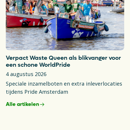
Verpact Waste Queen als blikvanger voor
T
een schone WorldPride
N
4 augustus 2026
6 
Speciale inzamelboten en extra inleverlocaties
Ni
tijdens Pride Amsterdam
va
Alle artikelen