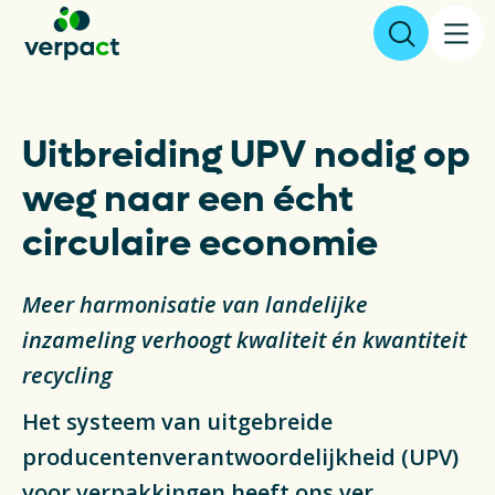
Aangifte & tarieven
Uitbreiding UPV nodig op
weg naar een écht
Over ons
circulaire economie
Resultaten
Meer harmonisatie van landelijke
Verpakkingen
inzameling verhoogt kwaliteit én kwantiteit
recycling
Inzameling & Recycling
Het systeem van uitgebreide
Wetgeving
producentenverantwoordelijkheid (UPV)
voor verpakkingen heeft ons ver