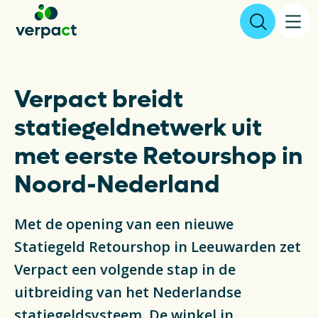
Aangifte & tarieven
Verpact breidt
statiegeldnetwerk uit
Over ons
met eerste Retourshop in
Resultaten
Noord-Nederland
Verpakkingen
Met de opening van een nieuwe
Inzameling & Recycling
Statiegeld Retourshop in Leeuwarden zet
Verpact een volgende stap in de
Wetgeving
uitbreiding van het Nederlandse
statiegeldsysteem. De winkel in