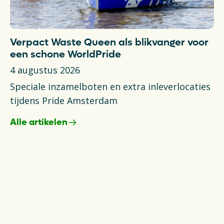
Verpact Waste Queen als blikvanger voor
T
een schone WorldPride
N
4 augustus 2026
6 
Speciale inzamelboten en extra inleverlocaties
Ni
tijdens Pride Amsterdam
va
Alle artikelen