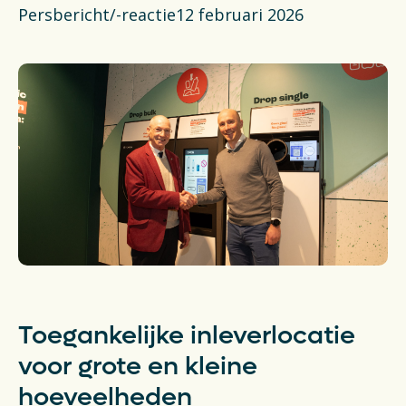
Financiën
Persbericht/-reactie
12 februari 2026
Opens in a new tab
Vacatures
Switch to English
Toegankelijke inleverlocatie
voor grote en kleine
hoeveelheden