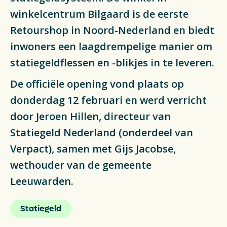
Actueel
winkelcentrum Bilgaard is de eerste
Retourshop in Noord-Nederland en biedt
Veelgestelde vragen
inwoners een laagdrempelige manier om
statiegeldflessen en -blikjes in te leveren.
Verpakkingencatalogus
De officiële opening vond plaats op
Pers
donderdag 12 februari en werd verricht
Contact
door Jeroen Hillen, directeur van
Statiegeld Nederland (onderdeel van
Downloads
Verpact), samen met Gijs Jacobse,
wethouder van de gemeente
De Plastic Wijzer
Leeuwarden.
Deltaplan Circulaire Plastic
Verpakkingen
Statiegeld