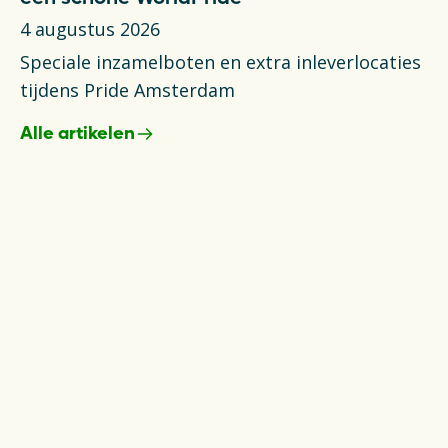
4 augustus 2026
6 
Speciale inzamelboten en extra inleverlocaties
Ni
tijdens Pride Amsterdam
va
Alle artikelen