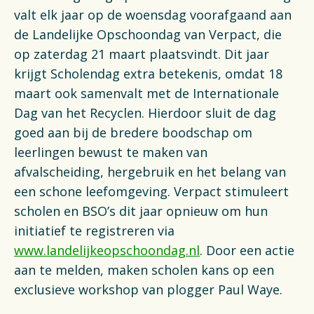
Financiën
valt elk jaar op de woensdag voorafgaand aan
de Landelijke Opschoondag van Verpact, die
Opens in a new tab
Vacatures
op zaterdag 21 maart plaatsvindt. Dit jaar
krijgt Scholendag extra betekenis, omdat 18
Switch to English
maart ook samenvalt met de Internationale
Dag van het Recyclen. Hierdoor sluit de dag
goed aan bij de bredere boodschap om
leerlingen bewust te maken van
afvalscheiding, hergebruik en het belang van
een schone leefomgeving. Verpact stimuleert
scholen en BSO’s dit jaar opnieuw om hun
initiatief te registreren via
www.landelijkeopschoondag.nl
. Door een actie
aan te melden, maken scholen kans op een
exclusieve workshop van plogger Paul Waye.