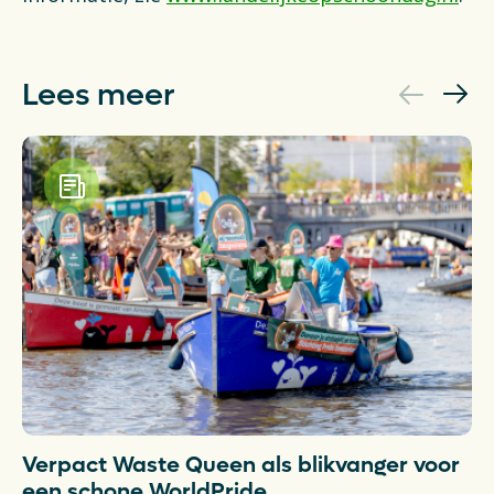
Lees meer
Verpact Waste Queen als blikvanger voor
T
een schone WorldPride
N