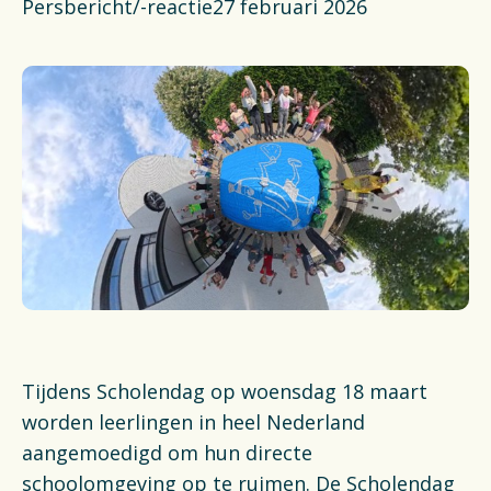
Actueel
Persbericht/-reactie
27 februari 2026
Veelgestelde vragen
Verpakkingencatalogus
Pers
Contact
Downloads
De Plastic Wijzer
Tijdens Scholendag op woensdag 18 maart
Deltaplan Circulaire Plastic
worden leerlingen in heel Nederland
Verpakkingen
aangemoedigd om hun directe
schoolomgeving op te ruimen. De Scholendag