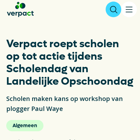
Aangifte & tarieven
Verpact roept scholen
op tot actie tijdens
Over ons
Scholendag van
Resultaten
Landelijke Opschoondag
Verpakkingen
Scholen maken kans op workshop van
Inzameling & Recycling
plogger Paul Waye
Wetgeving
Algemeen