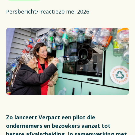
Actueel
Persbericht/-reactie
20 mei 2026
Veelgestelde vragen
Verpakkingencatalogus
Pers
Contact
Downloads
De Plastic Wijzer
Deltaplan Circulaire Plastic
Zo lanceert Verpact een pilot die
Verpakkingen
ondernemers en bezoekers aanzet tot
betere afvalscheiding. In samenwerking met