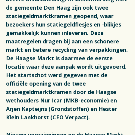
Financiën
de gemeente Den Haag zijn ook twee
statiegeldmarktkramen geopend, waar
Opens in a new tab
Vacatures
bezoekers hun statiegeldflesjes en -blikjes
gemakkelijk kunnen inleveren. Deze
Switch to English
maatregelen dragen bij aan een schonere
markt en betere recycling van verpakkingen.
De Haagse Markt is daarmee de eerste
locatie waar deze aanpak wordt uitgevoerd.
Het startschot werd gegeven met de
officiële opening van de twee
statiegeldmarktkramen door de Haagse
wethouders Nur Icar (MKB-economie) en
Arjen Kapteijns (Grondstoffen) en Hester
Klein Lankhorst (CEO Verpact).
Nieuwe voorzieningen op de Haagse Markt