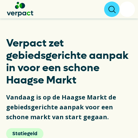
Aangifte & tarieven
Verpact zet
gebiedsgerichte aanpak
Over ons
in voor een schone
Resultaten
Haagse Markt
Verpakkingen
Vandaag is op de Haagse Markt de
Inzameling & Recycling
gebiedsgerichte aanpak voor een
schone markt van start gegaan.
Wetgeving
Statiegeld