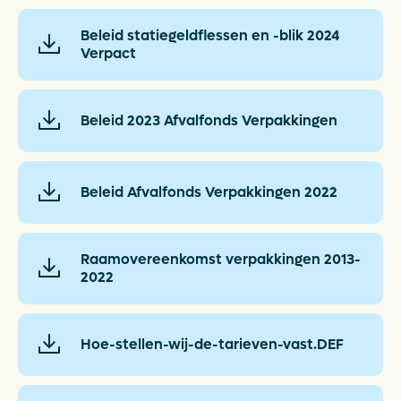
Actueel
Beleid statiegeldflessen en -blik 2024
Verpact
Veelgestelde vragen
Verpakkingencatalogus
Beleid 2023 Afvalfonds Verpakkingen
Pers
Beleid Afvalfonds Verpakkingen 2022
Contact
Downloads
Raamovereenkomst verpakkingen 2013-
2022
De Plastic Wijzer
Deltaplan Circulaire Plastic
Hoe-stellen-wij-de-tarieven-vast.DEF
Verpakkingen