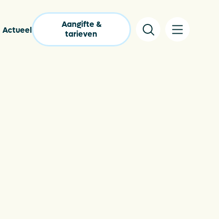
Aangifte &
Actueel
tarieven
lgestelde vragen
pakkingencatalogus
s
tact
nloads
lastic Wijzer