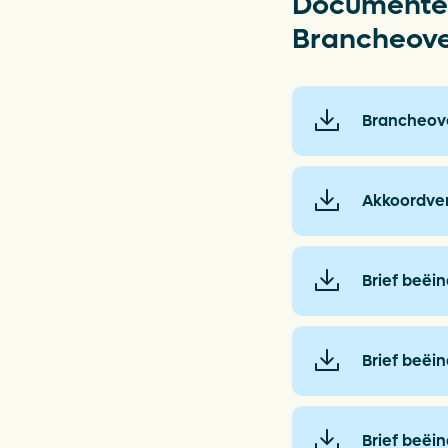
Inzameli
Documenten
Brancheov
Wetgevi
Brancheov
Actueel
Akkoordver
Brief beëi
Brief beëi
Brief beëi