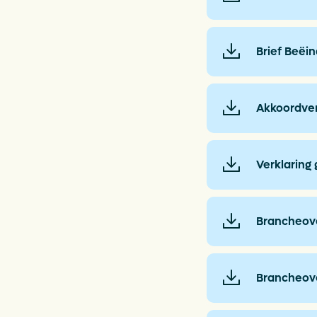
Brief Beëi
Akkoordver
Verklaring 
Brancheove
Brancheove