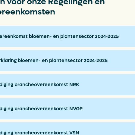
ng & Recycling
 voor onze Regelingen en
ereenkomsten
Delt
Plas
ng
Fin
ereenkomst bloemen- en plantensector 2024-2025
Vac
klaring bloemen- en plantensector 2024-2025
S
ndiging brancheovereenkomst NRK
ndiging brancheovereenkomst NVGP
ndiging brancheovereenkomst VSN