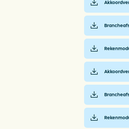
Akkoordver
Brancheaf
Rekenmod
Akkoordver
Brancheaf
Rekenmodu