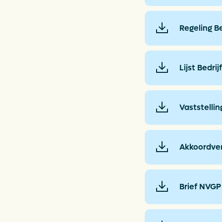
Regeling B
Lijst Bedri
Vaststelli
Akkoordve
Brief NVGP