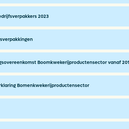
edrijfsverpakkers 2023
jfsverpakkingen
ngsovereenkomst Boomkwekerijproductensector vanaf 20
rklaring Bomenkwekerijproductensector