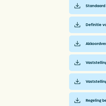
Standaard 
Definitie 
Akkoordver
Vaststelli
Vaststelli
Regeling b