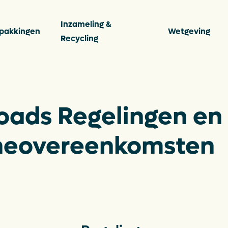
Inzameling &
pakkingen
Wetgeving
Recycling
s
Vee
ads Regelingen en
Ver
heovereenkomsten
ten
Per
Con
ingen
Dow
De P