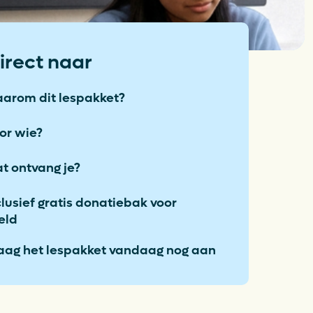
aplan Circulaire
tic Verpakkingen
irect naar
anciën
arom dit lespakket?
Opens in a new tab
atures
or wie?
witch to English
t ontvang je?
clusief gratis donatiebak voor
eld
aag het lespakket vandaag nog aan