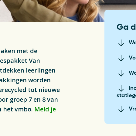
ng & Recycling
Delt
Plas
ng
Ga d
Fin
Wa
 maken met de
Vac
Vo
 lespakket Van
S
tdekken leerlingen
Wa
pakkingen worden
In
erecycled tot nieuwe
statieg
oor groep 7 en 8 van
an het vmbo.
Meld je
Vr