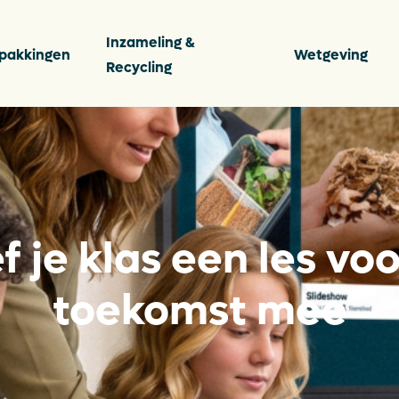
Inzameling &
pakkingen
Wetgeving
Recycling
s
Vee
Ver
f je klas een les voo
ten
Per
toekomst mee
Con
ingen
Dow
De P