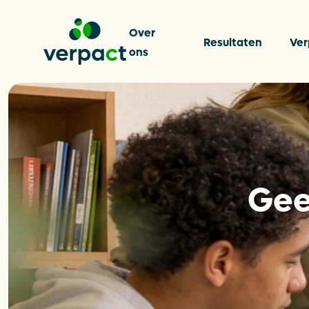
Over
Resultaten
Ver
ons
Over on
Gee
Resulta
Verpakk