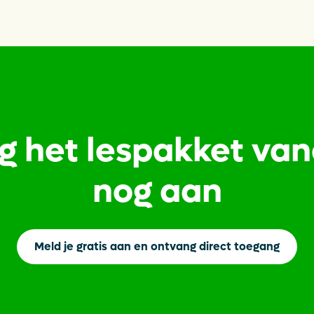
g het lespakket va
Opens in a new tab
nog aan
Meld je gratis aan en ontvang direct toegang