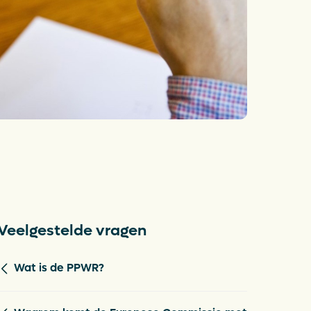
aplan Circulaire
tic Verpakkingen
anciën
Opens in a new tab
atures
witch to English
Veelgestelde vragen
Wat is de PPWR?