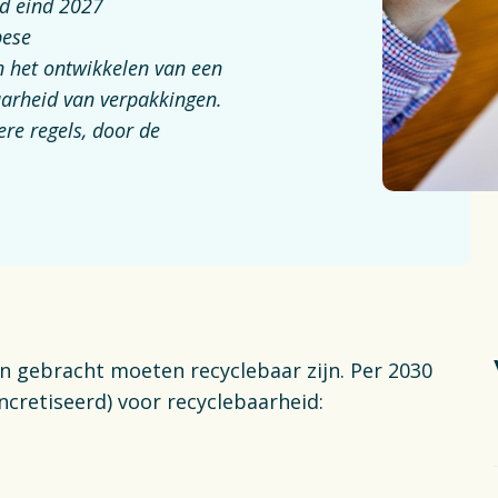
ng & Recycling
d eind 2027
pese
Delt
n het ontwikkelen van een
Plas
ng
aarheid van verpakkingen.
ere regels, door de
Fin
Vac
S
n gebracht moeten recyclebaar zijn. Per 2030
ncretiseerd) voor recyclebaarheid: