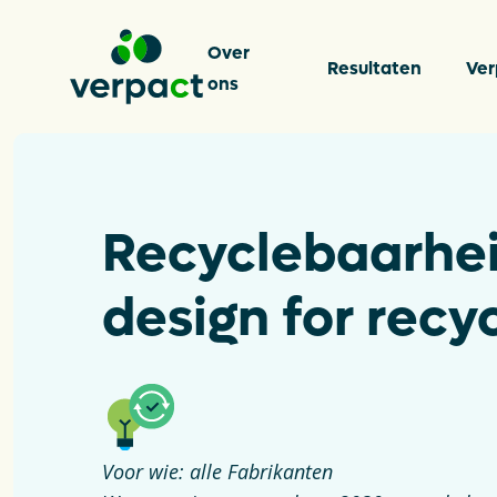
Over
Resultaten
Ver
ons
Over on
Recyclebaarhei
design for recy
Resulta
Verpakk
Voor wie: alle Fabrikanten