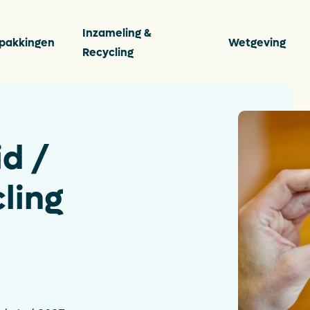
Inzameling &
pakkingen
Wetgeving
Recycling
s
Vee
d /
Ver
cling
ten
Per
Con
ingen
Dow
De P