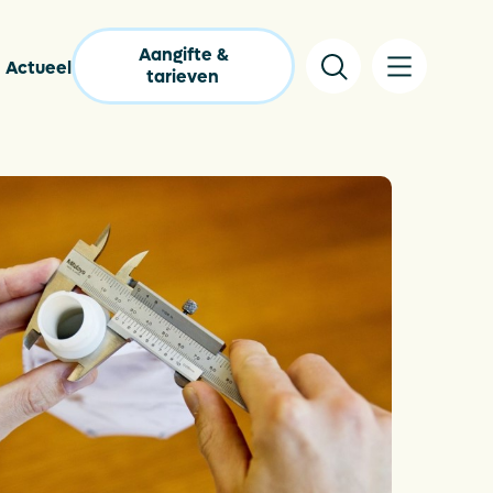
Aangifte &
Actueel
tarieven
lgestelde vragen
pakkingencatalogus
s
tact
nloads
lastic Wijzer