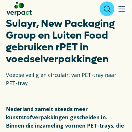
Sulayr, New Packaging
Aangifte & tarieven
Group en Luiten Food
gebruiken rPET in
Over ons
voedselverpakkingen
Resultaten
Voedselveilig en circulair: van PET-tray naar
PET-tray
Verpakkingen
Inzameling & Recycling
Nederland zamelt steeds meer
Wetgeving
kunststofverpakkingen gescheiden in.
Binnen die inzameling vormen PET-trays, die