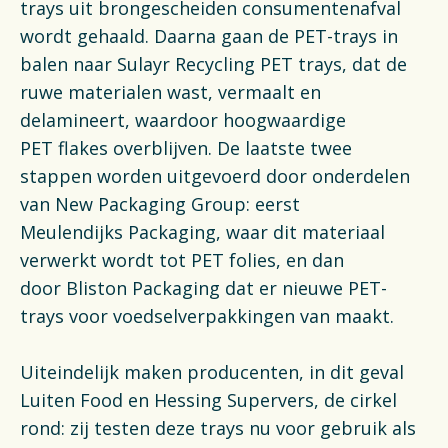
Financiën
trays uit brongescheiden consumentenafval
wordt gehaald. Daarna gaan de PET-trays in
Opens in a new tab
Vacatures
balen naar Sulayr Recycling PET trays, dat de
ruwe materialen wast, vermaalt en
Switch to English
delamineert, waardoor hoogwaardige
PET flakes overblijven. De laatste twee
stappen worden uitgevoerd door onderdelen
van New Packaging Group: eerst
Meulendijks Packaging, waar dit materiaal
verwerkt wordt tot PET folies, en dan
door Bliston Packaging dat er nieuwe PET-
trays voor voedselverpakkingen van maakt.
Uiteindelijk maken producenten, in dit geval
Luiten Food en Hessing Supervers, de cirkel
rond: zij testen deze trays nu voor gebruik als