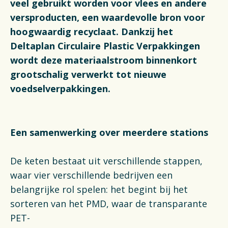
Actueel
veel gebruikt worden voor vlees en andere
versproducten, een waardevolle bron voor
hoogwaardig recyclaat. Dankzij het
Veelgestelde vragen
Deltaplan Circulaire Plastic Verpakkingen
wordt deze materiaalstroom binnenkort
Verpakkingencatalogus
grootschalig verwerkt tot nieuwe
voedselverpakkingen.
Pers
Contact
Een samenwerking over meerdere stations
Downloads
De keten bestaat uit verschillende stappen,
De Plastic Wijzer
waar vier verschillende bedrijven een
belangrijke rol spelen: het begint bij het
Deltaplan Circulaire Plastic
sorteren van het PMD, waar de transparante
Verpakkingen
PET-