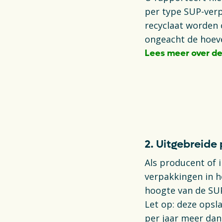
per type SUP-verp
recyclaat worden 
ongeacht de hoev
Lees meer over de
Opens in a new t
2. Uitgebreid
Als producent of 
verpakkingen in h
hoogte van de SUP
Let op: deze opsl
per jaar meer dan