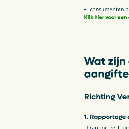
consumenten be
Klik hier voor ee
Opens in a new t
Wat zijn
aangift
Richting V
1. Rapportage 
U rapporteert nie