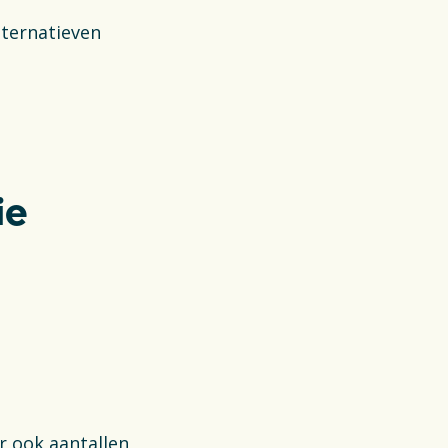
ternatieven
ie
r ook aantallen