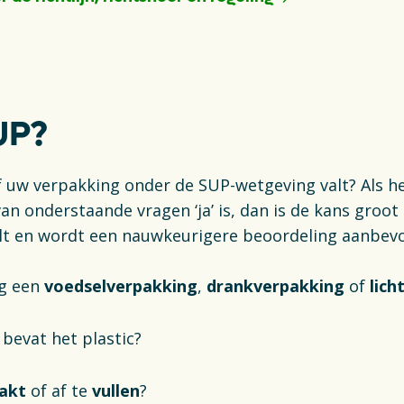
ab
UP?
of uw verpakking onder de SUP-wetgeving valt? Als 
an onderstaande vragen ‘ja’ is, dan is de kans groot
lt en wordt een nauwkeurigere beoordeling aanbev
ng een
voedselverpakking
,
drankverpakking
of
lich
 bevat het plastic?
akt
of af te
vullen
?