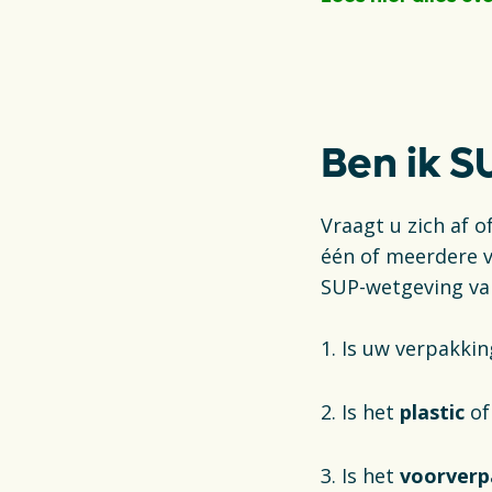
Opens in a new t
Ben ik S
Vraagt u zich af 
één of meerdere v
SUP-wetgeving va
1. Is uw verpakki
2. Is het
plastic
of
3. Is het
voorverp