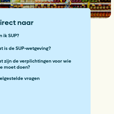
aplan Circulaire
tic Verpakkingen
irect naar
anciën
n ik SUP?
Opens in a new tab
atures
t is de SUP-wetgeving?
witch to English
t zijn de verplichtingen voor wie
te moet doen?
elgestelde vragen