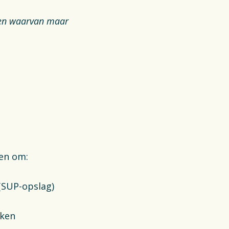
gen waarvan maar
.
gen om:
 (SUP-opslag)
iken