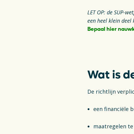
LET OP: de SUP-wet
een heel klein deel 
Bepaal hier nauwk
Opens in a new t
Wat is 
De richtlijn verp
een financiële 
maatregelen t