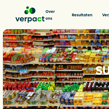
Over
Resultaten
Ver
ons
Over on
SU
Resulta
Verpakk