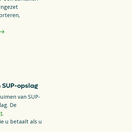
ingezet
orteren,
n SUP-opslag
ruimen van SUP-
lag. De
ct
.
 u betaalt als u