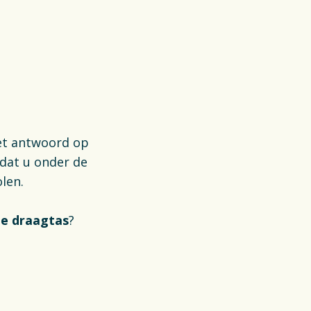
het antwoord op
 dat u onder de
olen.
te draagtas
?