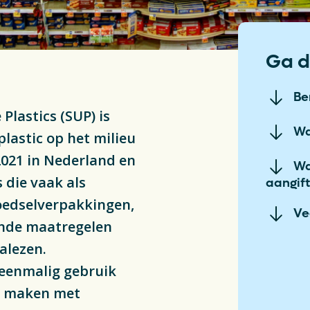
ng & Recycling
Delt
Plas
ng
Ga d
Fin
Be
Plastics (SUP) is
Vac
Wa
astic op het milieu
S
2021 in Nederland en
Wa
 die vaak als
aangif
voedselverpakkingen,
Ve
lende maatregelen
alezen.
 eenmalig gebruik
te maken met