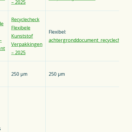
– 2025
Recyclecheck
le
Flexibele
Flexibel:
Kunststof
–
achtergronddocument_recyclecheckfle
Verpakkingen
nt
– 2025
250 μm
250 μm
s