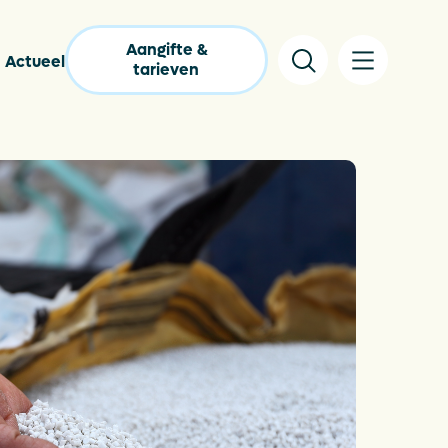
Aangifte &
Actueel
tarieven
lgestelde vragen
pakkingencatalogus
s
tact
nloads
lastic Wijzer