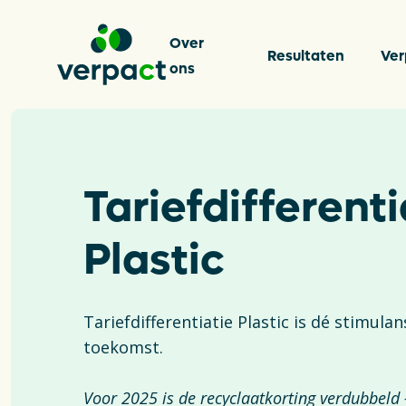
Over
Resultaten
Ver
ons
Over on
Tariefdifferenti
Plastic
Resulta
Tariefdifferentiatie Plastic is dé stimul
Verpakk
toekomst.
Voor 2025 is de recyclaatkorting verdubbeld 