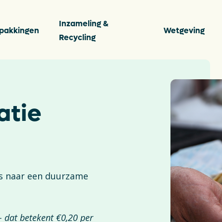
Inzameling &
pakkingen
Wetgeving
Recycling
s
Vee
atie
Ver
ten
Per
Con
ans naar een duurzame
ingen
Dow
- dat betekent €0,20 per
De P