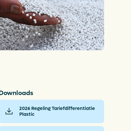
aplan Circulaire
tic Verpakkingen
anciën
Opens in a new tab
atures
witch to English
Downloads
2026 Regeling Tariefdifferentiatie
Plastic