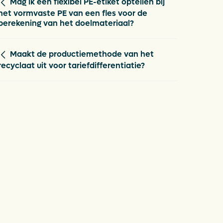
Mag ik een flexibel PE-etiket optellen bij
het vormvaste PE van een fles voor de
berekening van het doelmateriaal?
Maakt de productiemethode van het
recyclaat uit voor tariefdifferentiatie?