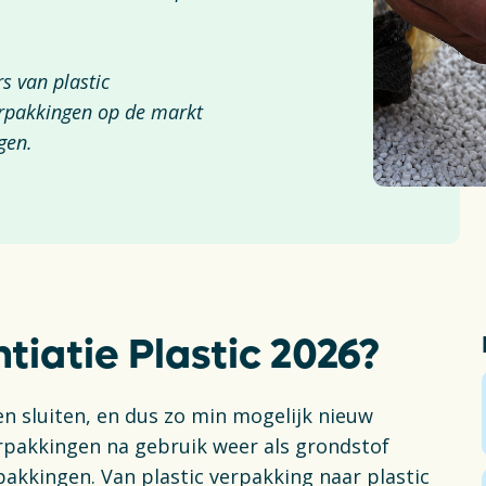
ng & Recycling
Delt
Plas
s van plastic
ng
erpakkingen op de markt
Fin
ogen.
Vac
S
ntiatie Plastic 2026?
n sluiten, en dus zo min mogelijk nieuw
erpakkingen na gebruik weer als grondstof
akkingen. Van plastic verpakking naar plastic