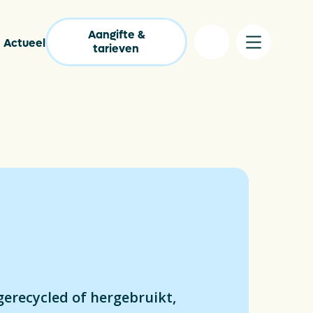
Aangifte &
Actueel
tarieven
lgestelde vragen
pakkingencatalogus
s
tact
nloads
erecycled of hergebruikt,
lastic Wijzer