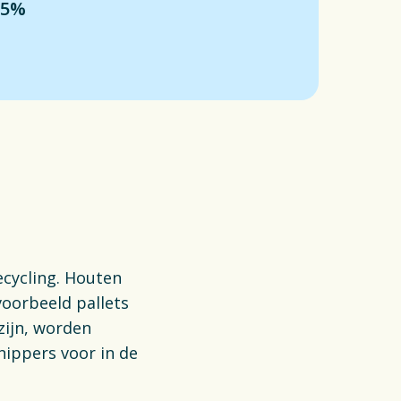
55%
aplan Circulaire
tic Verpakkingen
anciën
Opens in a new tab
atures
witch to English
ecycling. Houten
voorbeeld pallets
zijn, worden
nippers voor in de