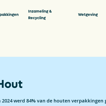
Inzameling &
pakkingen
Wetgeving
Recycling
s
Vee
Ver
ten
Per
Hout
Con
ingen
Dow
n 2024 werd 84% van de houten verpakkingen g
De P