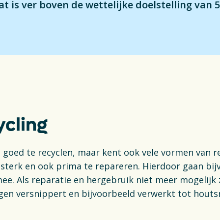
ng & Recycling
at is ver boven de wettelijke doelstelling van 
Delt
Plas
ng
Fin
Vac
S
cling
en goed te recyclen, maar kent ook vele vormen van r
 sterk en ook prima te repareren. Hierdoor gaan bij
mee. Als reparatie en hergebruik niet meer mogelijk 
en versnippert en bijvoorbeeld verwerkt tot houts