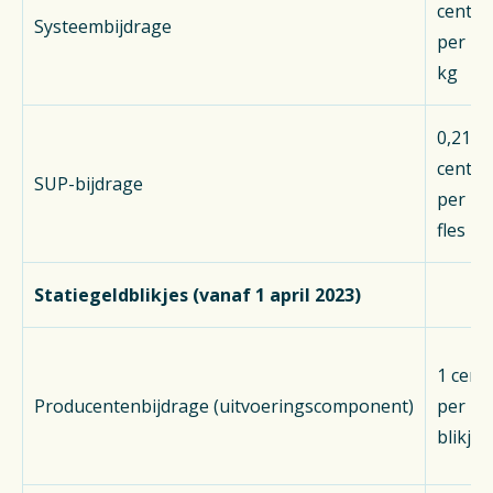
cent
Systeembijdrage
per
kg
0,21
cent
SUP-bijdrage
per
fles
Statiegeldblikjes (vanaf 1 april 2023)
1 cent
Producentenbijdrage (uitvoeringscomponent)
per
blikje