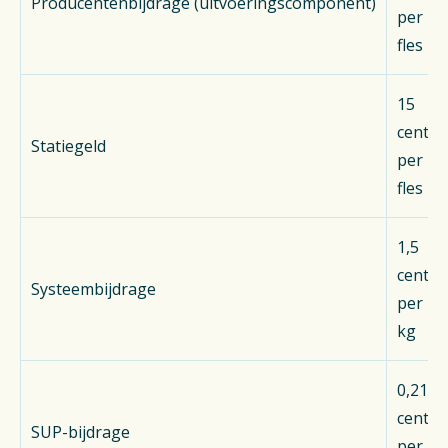
Producentenbijdrage (uitvoeringscomponent)
per
fles
15
cent
Statiegeld
per
fles
1,5
cent
Systeembijdrage
per
kg
0,21
cent
SUP-bijdrage
per