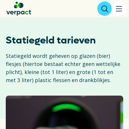
Aangifte & tarieven
Statiegeld tarieven
Over ons
Statiegeld wordt geheven op glazen (bier)
flesjes (hiertoe bestaat echter geen wettelijke
Resultaten
plicht), kleine (tot 1 liter) en grote (1 tot en
met 3 liter) plastic flessen en drankblikjes.
Verpakkingen
Inzameling & Recycling
Wetgeving