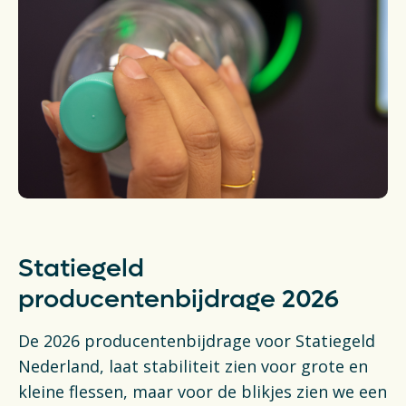
Actueel
Veelgestelde vragen
Verpakkingencatalogus
Pers
Contact
Downloads
Statiegeld
producentenbijdrage 2026
De Plastic Wijzer
Deltaplan Circulaire Plastic
De 2026 producentenbijdrage voor Statiegeld
Nederland, laat stabiliteit zien voor grote en
Verpakkingen
kleine flessen, maar voor de blikjes zien we een