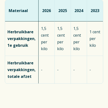
Materiaal
2026
2025
2024
2023
1,5
1,5
1,5
Herbruikbare
1 cent
cent
cent
cent
verpakkingen,
per
per
per
per
1e gebruik
kilo
kilo
kilo
kilo
Herbruikbare
verpakkingen,
-
-
-
-
totale afzet