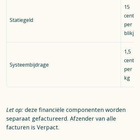
15
cent
Statiegeld
per
blikje
1,5
cent
Systeembijdrage
per
kg
Let op:
deze financiële componenten worden
separaat gefactureerd. Afzender van alle
facturen is Verpact.