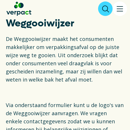
Weggooiwijzer
Aangifte & tarieven
De Weggooiwijzer maakt het consumenten
makkelijker om verpakkingsafval op de juiste
Over ons
wijze weg te gooien. Uit onderzoek blijkt dat
onder consumenten veel draagvlak is voor
Resultaten
gescheiden inzameling, maar zij willen dan wel
weten in welke bak het afval moet.
Verpakkingen
Inzameling & Recycling
Via onderstaand formulier kunt u de logo's van
de Weggooiwijzer aanvragen. We vragen
Wetgeving
enkele contactgegevens zodat we u kunnen
informeren bij belangrijke wijzigingen of