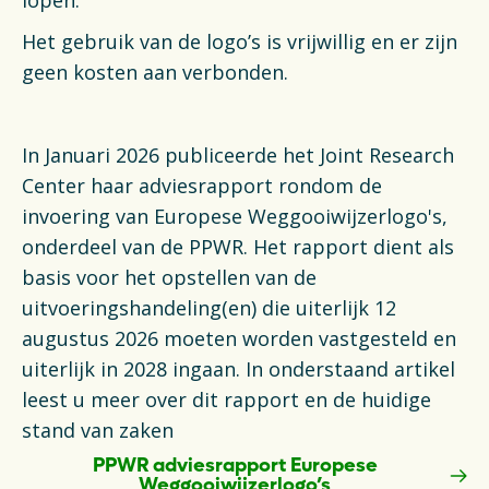
lopen.
Financiën
Het gebruik van de logo’s is vrijwillig en er zijn
Opens in a new tab
Vacatures
geen kosten aan verbonden.
Switch to English
In Januari 2026 publiceerde het Joint Research
Center haar adviesrapport rondom de
invoering van Europese Weggooiwijzerlogo's,
onderdeel van de PPWR. Het rapport dient als
basis voor het opstellen van de
uitvoeringshandeling(en) die uiterlijk 12
augustus 2026 moeten worden vastgesteld en
uiterlijk in 2028 ingaan. In onderstaand artikel
leest u meer over dit rapport en de huidige
stand van zaken
PPWR adviesrapport Europese
Weggooiwijzerlogo’s