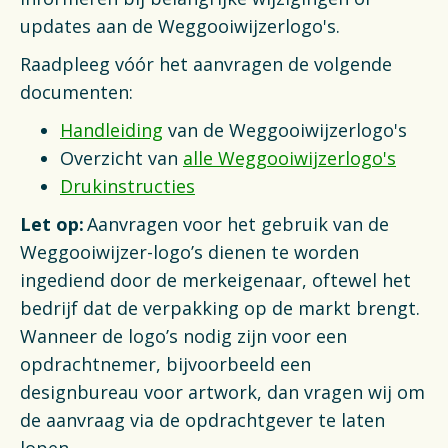
Actueel
updates aan de Weggooiwijzerlogo's.
Raadpleeg vóór het aanvragen de volgende
Veelgestelde vragen
documenten:
Verpakkingencatalogus
Handleiding
van de Weggooiwijzerlogo's
Overzicht van
alle Weggooiwijzerlogo's
Pers
Drukinstructies
Let op:
Aanvragen voor het gebruik van de
Contact
Weggooiwijzer-logo’s dienen te worden
Downloads
ingediend door de merkeigenaar, oftewel het
bedrijf dat de verpakking op de markt brengt.
De Plastic Wijzer
Wanneer de logo’s nodig zijn voor een
opdrachtnemer, bijvoorbeeld een
Deltaplan Circulaire Plastic
designbureau voor artwork, dan vragen wij om
Verpakkingen
de aanvraag via de opdrachtgever te laten