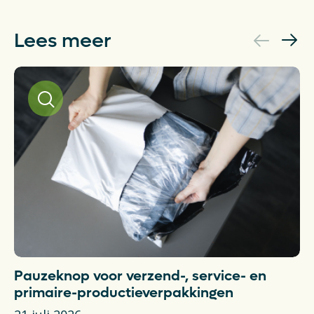
Lees meer
Pauzeknop voor verzend-, service- en
V
primaire-productieverpakkingen
aa
b