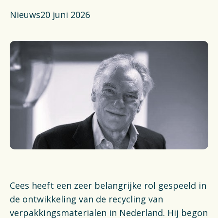
Actueel
Nieuws
20 juni 2026
Veelgestelde vragen
Verpakkingencatalogus
Pers
Contact
Downloads
De Plastic Wijzer
Deltaplan Circulaire Plastic
Cees heeft een zeer belangrijke rol gespeeld in
Verpakkingen
de ontwikkeling van de recycling van
verpakkingsmaterialen in Nederland. Hij begon