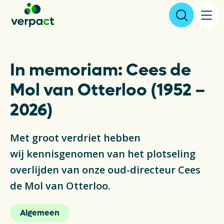
Aangifte & tarieven
In memoriam: Cees de
Mol van Otterloo (1952 –
Over ons
2026)
Resultaten
Met groot verdriet hebben
Verpakkingen
wij kennisgenomen van het plotseling
overlijden van onze oud-directeur Cees
Inzameling & Recycling
de Mol van Otterloo.
Wetgeving
Algemeen