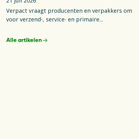
21 juli 2026
14
Verpact vraagt producenten en verpakkers om
In
voor verzend-, service- en primaire...
ku
Alle artikelen