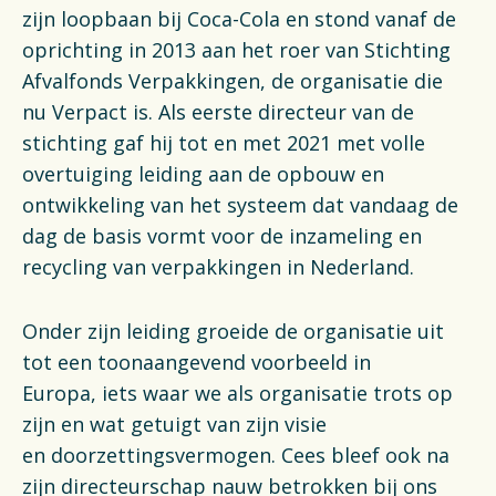
Financiën
zijn loopbaan bij Coca-Cola en stond vanaf de
oprichting in 2013 aan het roer van Stichting
Opens in a new tab
Vacatures
Afvalfonds Verpakkingen, de organisatie die
nu Verpact is. Als eerste directeur van de
Switch to English
stichting gaf hij tot en met 2021 met volle
overtuiging leiding aan de opbouw en
ontwikkeling van het systeem dat vandaag de
dag de basis vormt voor de inzameling en
recycling van verpakkingen in Nederland.
Onder zijn leiding groeide de organisatie uit
tot een toonaangevend voorbeeld in
Europa, iets waar we als organisatie trots op
zijn en wat getuigt van zijn visie
en doorzettingsvermogen. Cees bleef ook na
zijn directeurschap nauw betrokken bij ons