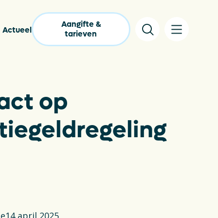
Aangifte &
Actueel
tarieven
rpact op
lgestelde vragen
pakkingencatalogus
tiegeldregeling
s
tact
nloads
lastic Wijzer
ie
14 april 2025