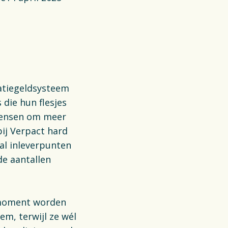
aplan Circulaire
tic Verpakkingen
anciën
Opens in a new tab
atures
tatiegeldsysteem
 die hun flesjes
witch to English
 mensen om meer
bij Verpact hard
al inleverpunten
de aantallen
t moment worden
em, terwijl ze wél