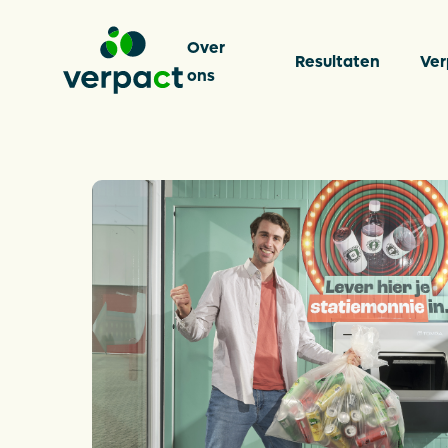
Over
Resultaten
Ver
ons
Over on
Resulta
Verpakk