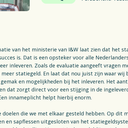
ng & Recycling
Delt
Plas
ng
Fin
Vac
uatie van het ministerie van I&W laat zien dat het s
ucces is. Dat is een opsteker voor alle Nederlanders
S
 keer inleveren. Zoals de evaluatie aangeeft vragen
eer statiegeld. En laat dat nou juist zijn waar wij 
gemak en mogelijkheden bij het inleveren. Het aant
n dat zorgt direct voor een stijging in de ingelever
. Een innameplicht helpt hierbij enorm.
e doelen die we met elkaar gesteld hebben. Op di
sen en sapflessen uitgesloten van het statiegeldsyste