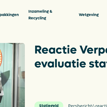
Inzameling &
pakkingen
Wetgeving
Recycling
s
​​​​​​​Reactie Ve
Vee
Ver
evaluatie sta
ten
Per
Con
ingen
Dow
De P
Persbericht/-react
Statiegeld