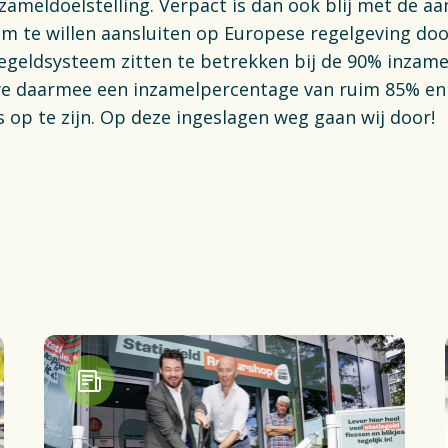
nzameldoelstelling. Verpact is dan ook blij met de a
om te willen aansluiten op Europese regelgeving door
iegeldsysteem zitten te betrekken bij de 90% inzamel
we daarmee een inzamelpercentage van ruim 85% en 
s op te zijn. Op deze ingeslagen weg gaan wij door!