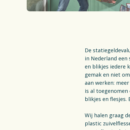
Inzameli
Wetgevi
Actueel
De statiegeldeval
in Nederland een s
en blikjes iedere
gemak en niet om m
aan werken: meer 
is al toegenomen e
blikjes en flesjes
Wij halen graag d
plastic zuivelfles