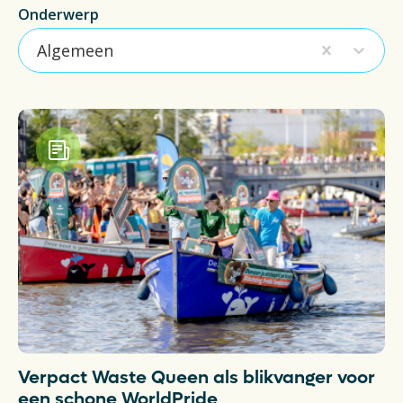
Actueel
Onderwerp
Algemeen
Veelgestelde vragen
Verpakkingencatalogus
Pers
Contact
Downloads
De Plastic Wijzer
Deltaplan Circulaire Plastic
Verpakkingen
Verpact Waste Queen als blikvanger voor
een schone WorldPride