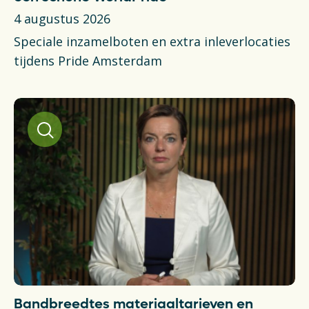
Financiën
4 augustus 2026
Opens in a new tab
Vacatures
Speciale inzamelboten en extra inleverlocaties
tijdens Pride Amsterdam
Switch to English
Bandbreedtes materiaaltarieven en