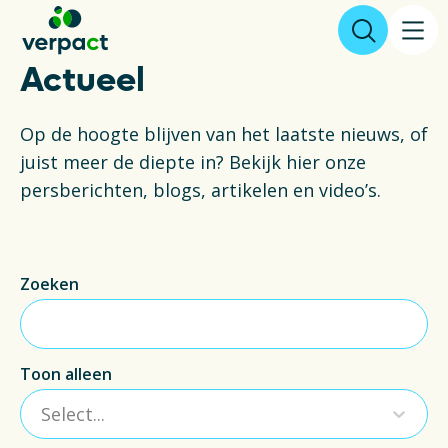
Actueel
Aangifte & tarieven
Op de hoogte blijven van het laatste nieuws, of
juist meer de diepte in? Bekijk hier onze
Over ons
persberichten, blogs, artikelen en video’s.
Resultaten
Zoeken
Verpakkingen
Inzameling & Recycling
Toon alleen
Wetgeving
Select...