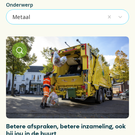
Actueel
Onderwerp
Metaal
Veelgestelde vragen
Verpakkingencatalogus
Pers
Contact
Downloads
De Plastic Wijzer
Deltaplan Circulaire Plastic
Verpakkingen
Betere afspraken, betere inzameling, ook
bij jou in de buurt