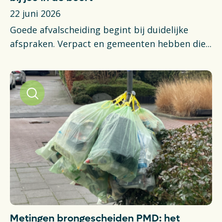
Financiën
22 juni 2026
Opens in a new tab
Vacatures
Goede afvalscheiding begint bij duidelijke
afspraken. Verpact en gemeenten hebben die...
Switch to English
Metingen brongescheiden PMD: het