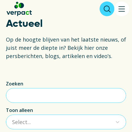
Actueel
Aangifte & tarieven
Op de hoogte blijven van het laatste nieuws, of
juist meer de diepte in? Bekijk hier onze
Over ons
persberichten, blogs, artikelen en video’s.
Resultaten
Zoeken
Verpakkingen
Inzameling & Recycling
Toon alleen
Wetgeving
Select...