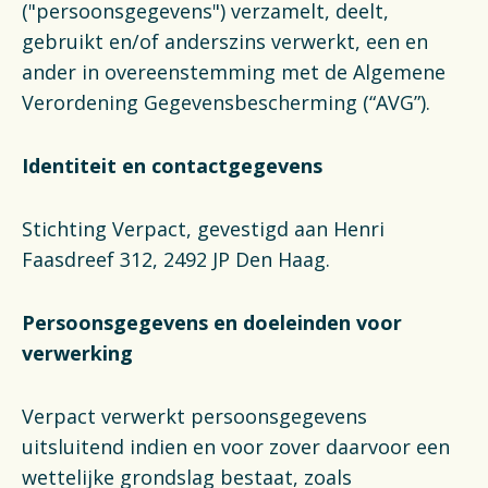
Actueel
("persoonsgegevens") verzamelt, deelt,
gebruikt en/of anderszins verwerkt, een en
ander in overeenstemming met de Algemene
Veelgestelde vragen
Verordening Gegevensbescherming (“AVG”).
Verpakkingencatalogus
Identiteit en contactgegevens
Pers
Stichting Verpact, gevestigd aan Henri
Contact
Faasdreef 312, 2492 JP Den Haag.
Downloads
Persoonsgegevens en doeleinden voor
verwerking
De Plastic Wijzer
Deltaplan Circulaire Plastic
Verpact verwerkt persoonsgegevens
Verpakkingen
uitsluitend indien en voor zover daarvoor een
wettelijke grondslag bestaat, zoals